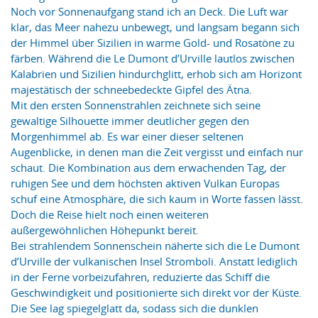
Noch vor Sonnenaufgang stand ich an Deck. Die Luft war
klar, das Meer nahezu unbewegt, und langsam begann sich
der Himmel über Sizilien in warme Gold- und Rosatöne zu
färben. Während die Le Dumont d’Urville lautlos zwischen
Kalabrien und Sizilien hindurchglitt, erhob sich am Horizont
majestätisch der schneebedeckte Gipfel des Ätna.
Mit den ersten Sonnenstrahlen zeichnete sich seine
gewaltige Silhouette immer deutlicher gegen den
Morgenhimmel ab. Es war einer dieser seltenen
Augenblicke, in denen man die Zeit vergisst und einfach nur
schaut. Die Kombination aus dem erwachenden Tag, der
ruhigen See und dem höchsten aktiven Vulkan Europas
schuf eine Atmosphäre, die sich kaum in Worte fassen lässt.
Doch die Reise hielt noch einen weiteren
außergewöhnlichen Höhepunkt bereit.
Bei strahlendem Sonnenschein näherte sich die Le Dumont
d’Urville der vulkanischen Insel Stromboli. Anstatt lediglich
in der Ferne vorbeizufahren, reduzierte das Schiff die
Geschwindigkeit und positionierte sich direkt vor der Küste.
Die See lag spiegelglatt da, sodass sich die dunklen